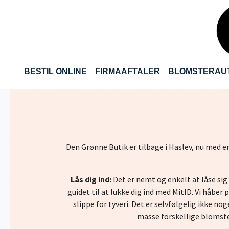
Gå til hoved-indhold
BESTIL ONLINE
FIRMAAFTALER
BLOMSTERAU
Den Grønne Butik er tilbage i Haslev, nu med e
Lås dig ind:
Det er nemt og enkelt at låse si
guidet til at lukke dig ind med MitID. Vi håber
slippe for tyveri. Det er selvfølgelig ikke n
masse forskellige blomster 