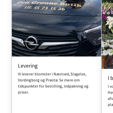
Levering
Vi leverer blomster i Næstved, Slagelse,
I 
Vordingborg og Prøstø. Se mere om
tidspunkter for bestilling, indpakning og
I 
priser..
Hav
af
pla