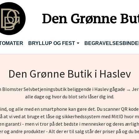
Den Grønne Bu
TOMATER
BRYLLUP OG FEST
BEGRAVELSESBINDE
Den Grønne Butik i Haslev
n Blomster Selvbetjeningsbutik beliggende i Haslev gågade → Jern
alle dage og hvor du blot selv låser dig ind.
g ind, og alle med en smartphone kan gøre det. Du scanner QR kode
 på at vi ved at bruge et låse og sikkerhedssystem med MitID hvor 
ogen garanti - men vi tror på det bedste i mennesker og deres ærlig
og andre produkter - Alt der er til salg står der priser på og du b