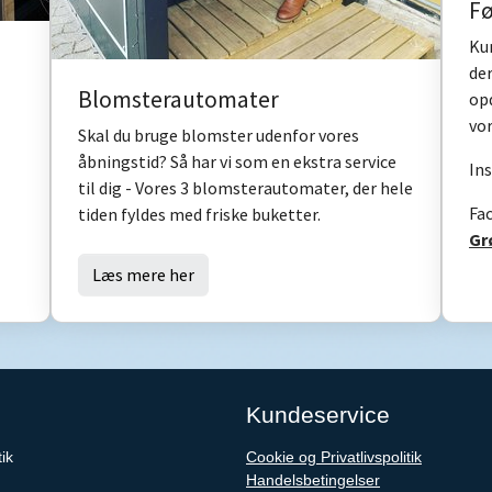
Fø
Ku
der
Blomsterautomater
opd
vor
Skal du bruge blomster udenfor vores
åbningstid? Så har vi som en ekstra service
In
til dig - Vores 3 blomsterautomater, der hele
Fa
tiden fyldes med friske buketter.
Gr
Læs mere her
Kundeservice
ik
Cookie og Privatlivspolitik
Handelsbetingelser