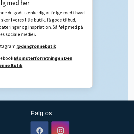
lg med her
nne du godt tænke dig at følge med i hvad
 sker i vores lille butik, få gode tilbud,
ateringer og inspriation. Så følg med på
es sociale medier.
stagram
@dengronnebutik
cebook
Blomsterforretningen Den
ønne Butik
Følg os