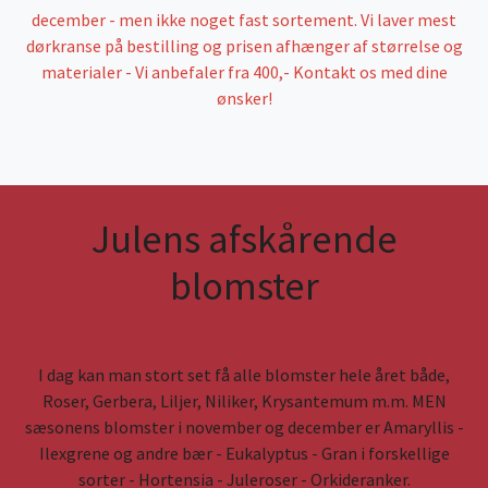
december - men ikke noget fast sortement. Vi laver mest
dørkranse på bestilling og prisen afhænger af størrelse og
materialer - Vi anbefaler fra 400,- Kontakt os med dine
ønsker!
Julens afskårende
blomster
I dag kan man stort set få alle blomster hele året både,
Roser, Gerbera, Liljer, Niliker, Krysantemum m.m. MEN
sæsonens blomster i november og december er Amaryllis -
Ilexgrene og andre bær - Eukalyptus - Gran i forskellige
sorter - Hortensia - Juleroser - Orkideranker.