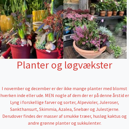
Planter og løgvækster
I november og december er der ikke mange planter med blomst
hverken inde eller ude. MEN nogle af dem der er på denne årstid er
Lyng i forskellige farver og sorter, Alpevioler, Juleroser,
Sankthansurt, Skimmia, Azalea, Snebær og Julestjerne.
Derudover findes der masser af smukke træer, husløg kaktus og
andre grønne planter og sukkulenter.