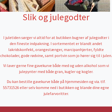
Slik og julegodter
I juletiden sørger vi altid for at butikken bugner af julegodter i
den fineste indpakning. I sortementet er blandt andet
lakridskonfekt, orangestænger, marcipanhjerter, fyldte
chokolader, gode rødvine, samt portvin som jo hører sig til i julen.
Vi laver gerne fine gavekurve både med og uden alkohol som vi
julepynter med både gran, kugler og kogler.
Du kan bestille gavekurve både på hjemmesiden og via. tlf.
55731526 eller selv komme ned i butikken og blande dine egne
julefarvoritter.