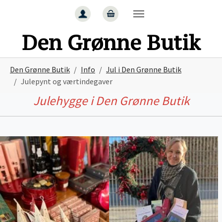
Gå til hoved-indhold
Den Grønne Butik
Du er her:
Den Grønne Butik
Info
Jul i Den Grønne Butik
Julepynt og værtindegaver
Julehygge i Den Grønne Butik