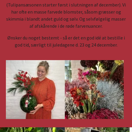
(Tulipansæsonen starter først i slutningen af december). Vi
har ofte en masse farvede blomster, såsom græsser og
skimmia i blandt andet guld og sølv. Og selvfølgelig masser
af afskårende i de røde farvenuancer.
Ønsker du noget bestemt - så er det en god idé at bestille i
god tid, særligt til juledagene d. 23 og 24 december.