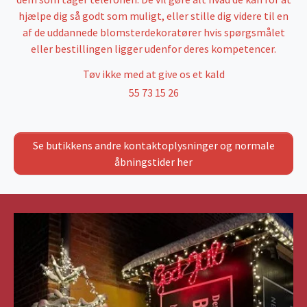
hjælpe dig så godt som muligt, eller stille dig videre til en
af de uddannede blomsterdekoratører hvis spørgsmålet
eller bestillingen ligger udenfor deres kompetencer.
Tøv ikke med at give os et kald
55 73 15 26
Se butikkens andre kontaktoplysninger og normale
åbningstider her