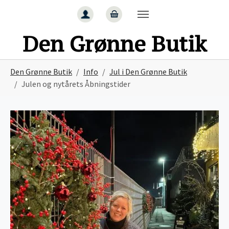
Gå til hoved-indhold
Den Grønne Butik
Du er her:
Den Grønne Butik
Info
Jul i Den Grønne Butik
Julen og nytårets Åbningstider