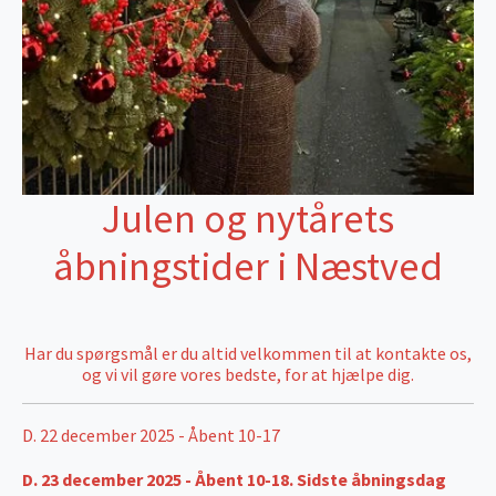
Julen og nytårets
åbningstider i Næstved
Har du spørgsmål er du altid velkommen til at kontakte os,
og vi vil gøre vores bedste, for at hjælpe dig.
D. 22 december 2025 - Åbent 10-17
D. 23 december 2025 - Åbent 10-18. Sidste åbningsdag