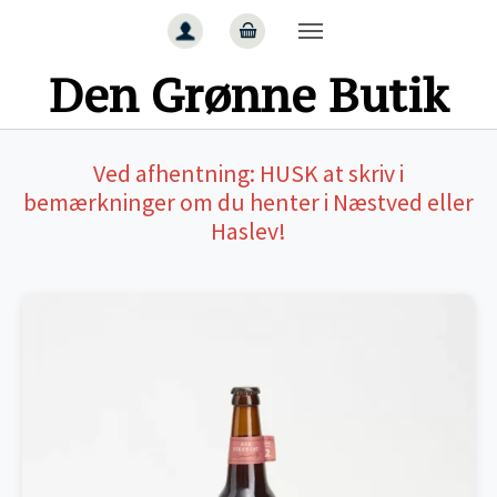
Gå til hoved-indhold
Den Grønne Butik
Ved afhentning:
HUSK
at skriv i
bemærkninger om du henter i Næstved eller
Haslev!