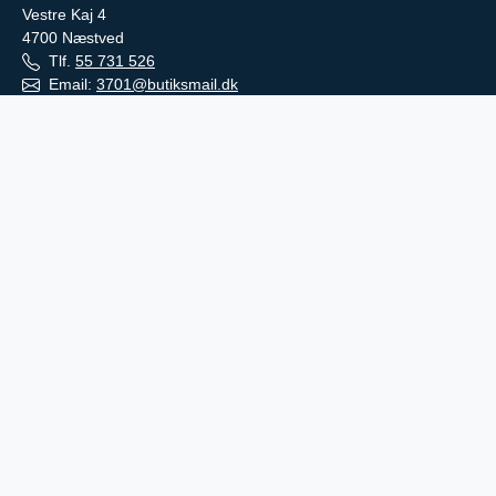
Vestre Kaj 4
4700
Næstved
Tlf.
55 731 526
Email:
3701@butiksmail.dk
Find vej
Den Grønne Butik Haslev
Jernbanegade 47
4690 Haslev
Åbningstider Haslev:
Butikken i Haslev er en selvbetjeningsbutik,
der har åben alle dage fra 06.00 - 22.00
Kundeservice
Cookie og Privatlivspolitik
Handelsbetingelser
Kontakt
Betalingsmuligheder