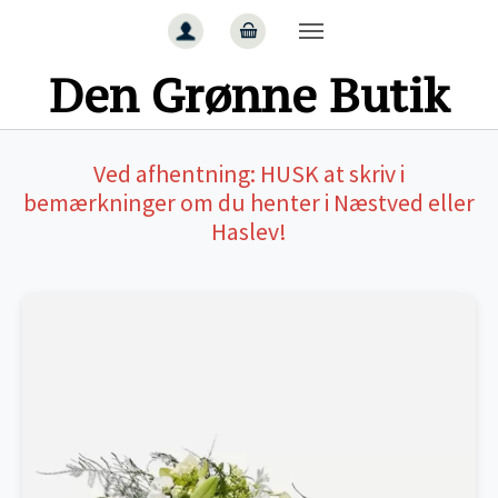
Gå til hoved-indhold
Den Grønne Butik
Ved afhentning:
HUSK
at skriv i
bemærkninger om du henter i Næstved eller
Haslev!