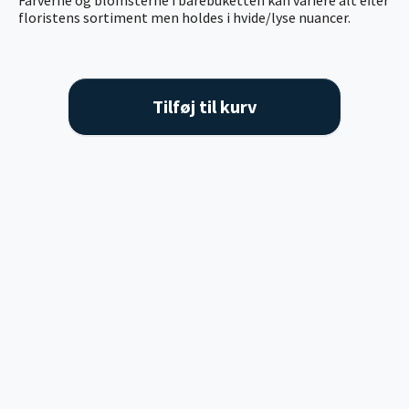
Farverne og blomsterne i bårebuketten kan variere alt efter
floristens sortiment men holdes i hvide/lyse nuancer.
Tilføj til kurv