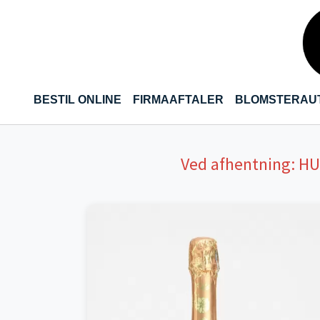
Gå til hoved-indhold
(CURRENT)
BESTIL ONLINE
FIRMAAFTALER
BLOMSTERAU
Ved afhentning:
H