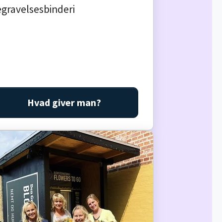
gravelsesbinderi
Hvad giver man?