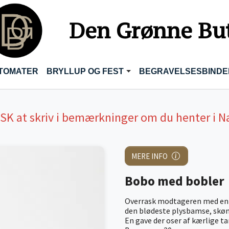
Den Grønne Bu
TOMATER
BRYLLUP OG FEST
BEGRAVELSESBINDE
USK
at skriv i bemærkninger om du henter i N
MERE INFO
Bobo med bobler
Overrask modtageren med en s
den blødeste plysbamse, skønn
En gave der oser af kærlige t