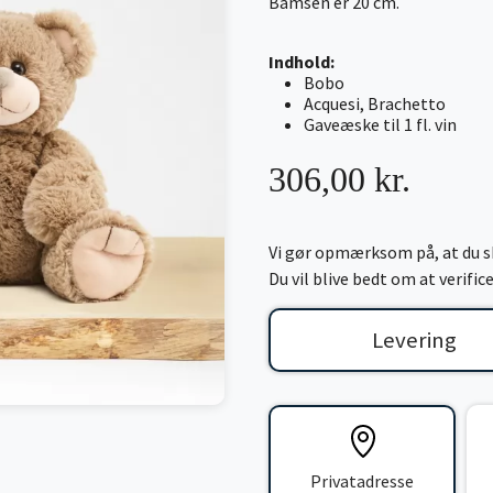
Bamsen er 20 cm.
Indhold:
Bobo
Acquesi, Brachetto
Gaveæske til 1 fl. vin
306,00 kr.
Vi gør opmærksom på, at du sk
Du vil blive bedt om at verifi
Levering
Privatadresse