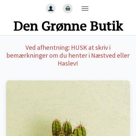
Gå til hoved-indhold
Den Grønne Butik
Ved afhentning:
HUSK
at skriv i
bemærkninger om du henter i Næstved eller
Haslev!