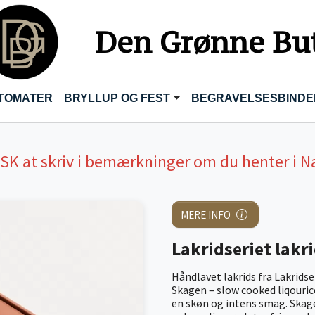
Den Grønne Bu
TOMATER
BRYLLUP OG FEST
BEGRAVELSESBINDE
USK
at skriv i bemærkninger om du henter i N
MERE INFO
Lakridseriet lakr
Håndlavet lakrids fra Lakridse
Skagen – slow cooked liqouric
en skøn og intens smag. Skage