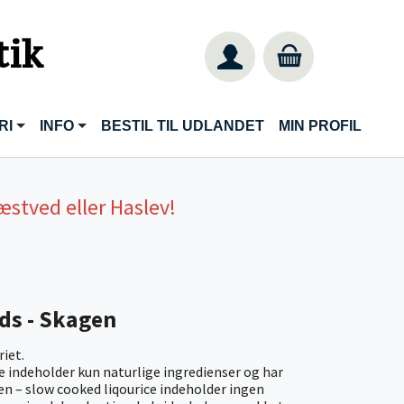
tik
RI
INFO
BESTIL TIL UDLANDET
MIN PROFIL
æstved eller Haslev!
ids - Skagen
riet.
e indeholder kun naturlige ingredienser og har
n – slow cooked liqourice indeholder ingen