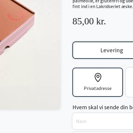
palmeolie, er glutenfri og ud
fint ind i en Lakridseriet æske.
85,00 kr.
Levering
Privatadresse
Hvem skal vi sende din bes