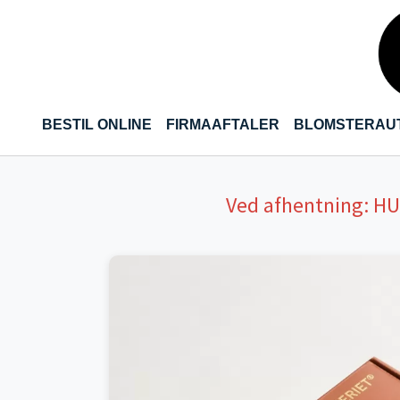
Gå til hoved-indhold
(CURRENT)
BESTIL ONLINE
FIRMAAFTALER
BLOMSTERAU
Ved afhentning:
H