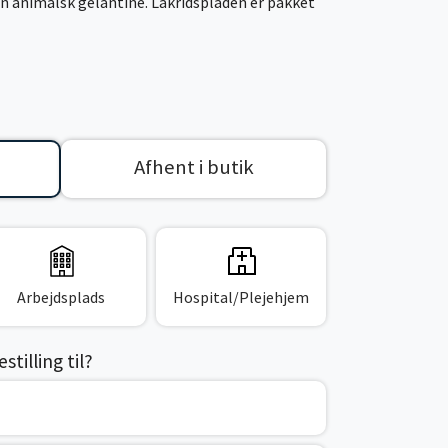
en animalsk gelantine. Lakridspladen er pakket
Afhent i butik
Arbejdsplads
Hospital/Plejehjem
tilling til?